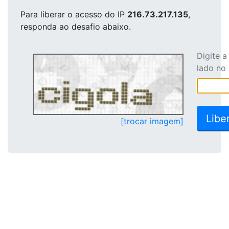
Para liberar o acesso
do IP
216.73.217.135
,
responda ao desafio abaixo.
Digite 
lado no
[trocar imagem]