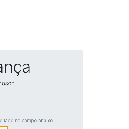
ança
nosco.
ao lado no campo abaixo