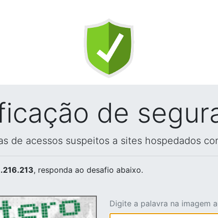
ificação de segur
vas de acessos suspeitos a sites hospedados co
.216.213
, responda ao desafio abaixo.
Digite a palavra na imagem 