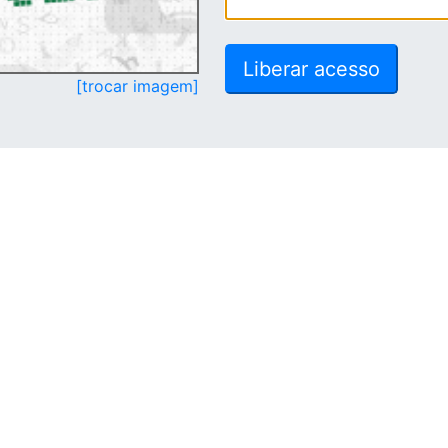
[trocar imagem]