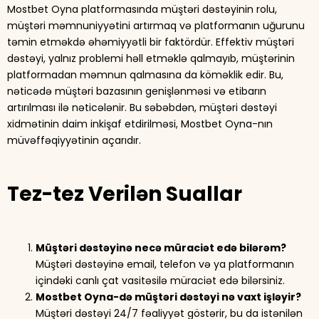
Mostbet Oyna platformasında müştəri dəstəyinin rolu,
müştəri məmnuniyyətini artırmaq və platformanın uğurunu
təmin etməkdə əhəmiyyətli bir faktördür. Effektiv müştəri
dəstəyi, yalnız problemi həll etməklə qalmayıb, müştərinin
platformadan məmnun qalmasına da köməklik edir. Bu,
nəticədə müştəri bazasının genişlənməsi və etibarın
artırılması ilə nəticələnir. Bu səbəbdən, müştəri dəstəyi
xidmətinin daim inkişaf etdirilməsi, Mostbet Oyna-nın
müvəffəqiyyətinin açarıdır.
Tez-tez Verilən Suallar
Müştəri dəstəyinə necə müraciət edə bilərəm?
Müştəri dəstəyinə email, telefon və ya platformanın
içindəki canlı çat vasitəsilə müraciət edə bilərsiniz.
Mostbet Oyna-də müştəri dəstəyi nə vaxt işləyir?
Müştəri dəstəyi 24/7 fəaliyyət göstərir, bu da istənilən