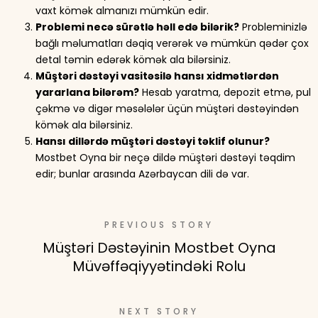
vaxt kömək almanızı mümkün edir.
Problemi necə sürətlə həll edə bilərik?
Probleminizlə
bağlı məlumatları dəqiq verərək və mümkün qədər çox
detal təmin edərək kömək ala bilərsiniz.
Müştəri dəstəyi vasitəsilə hansı xidmətlərdən
yararlana bilərəm?
Hesab yaratma, depozit etmə, pul
çəkmə və digər məsələlər üçün müştəri dəstəyindən
kömək ala bilərsiniz.
Hansı dillərdə müştəri dəstəyi təklif olunur?
Mostbet Oyna bir neçə dildə müştəri dəstəyi təqdim
edir; bunlar arasında Azərbaycan dili də var.
PREVIOUS STORY
Müştəri Dəstəyinin Mostbet Oyna
Müvəffəqiyyətindəki Rolu
NEXT STORY