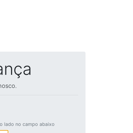
ança
nosco.
ao lado no campo abaixo