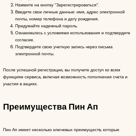
Нажмите на кнопку “Зарегистрироваться”.
Введите свои личные данные: имя, адрес электронной
почты, номер телефона и дату рождения.
Придумайте надежный пароль.
Ознакомьтесь с условиями использования и подтвердите
согласие.
Подтвердите свою учетную запись через письма
электронной почты.
После успешной регистрации, вы получите доступ ко всем
функциям сервиса, включая возможность пополнения счета и
участия в акциях.
Преимущества Пин Ап
Пин Ап имеет несколько ключевых преимуществ, которые