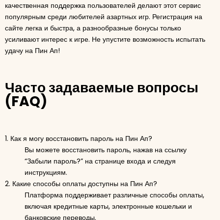
качественная поддержка пользователей делают этот сервис
популярным среди любителей азартных игр. Регистрация на
сайте легка и быстра, а разнообразные бонусы только
усиливают интерес к игре. Не упустите возможность испытать
удачу на Пин Ап!
Часто задаваемые вопросы
(FAQ)
1. Как я могу восстановить пароль на Пин Ап?
Вы можете восстановить пароль, нажав на ссылку
“Забыли пароль?” на странице входа и следуя
инструкциям.
2. Какие способы оплаты доступны на Пин Ап?
Платформа поддерживает различные способы оплаты,
включая кредитные карты, электронные кошельки и
банковские переводы.