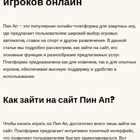
игроков онлайн
Пин Ап – это популярная онлайн-платформа для азартных игр,
где предлагает пользователям широкий выбор игровых
автоматов, ставок на спорт и другие развлечения. В данной
статье мы подробно рассмотрим, как зайти на сайт, его
основные функции и разнообразие предлагаемых услуг.
Платформа предназначена как для новичков, так и для опытных
игроков, обеспечивая высокую поддержку и удобство в
использовании.
Как зайти на сайт Пин Ап?
Чтобы начать играть на Пин Ап, достаточно всего лишь зайти на
сайт. Платформа предлагает интуитивно понятный интерфейс,
что позволяет пользователям быстро ориентироваться. Вот