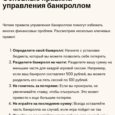
управления банкроллом
Четкие правила управления банкроллом помогут избежать
многих финансовых проблем. Рассмотрим несколько ключевых
правил:
Определите свой банкролл:
Начните с установки
бюджета, который вы можете позволить себе потерять.
Разделите банкролл на части:
Разделите вашу сумму на
меньшие части для каждой игровой сессии. Например,
если ваш банкролл составляет 500 рублей, вы можете
разделить его на пять сессий по 100 рублей.
Не гонитесь за потерями:
Если вы проиграли, не
увеличивайте ставку, чтобы отыграться. Это может
привести к еще большим потерям.
Не играйте на последнюю сумму:
Всегда оставляйте
часть банкролла на случай, если игра пойдет не так.