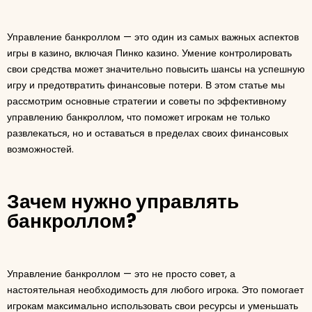
Управление банкроллом — это один из самых важных аспектов
игры в казино, включая Пинко казино. Умение контролировать
свои средства может значительно повысить шансы на успешную
игру и предотвратить финансовые потери. В этом статье мы
рассмотрим основные стратегии и советы по эффективному
управлению банкроллом, что поможет игрокам не только
развлекаться, но и оставаться в пределах своих финансовых
возможностей.
Зачем нужно управлять
банкроллом?
Управление банкроллом — это не просто совет, а
настоятельная необходимость для любого игрока. Это помогает
игрокам максимально использовать свои ресурсы и уменьшать