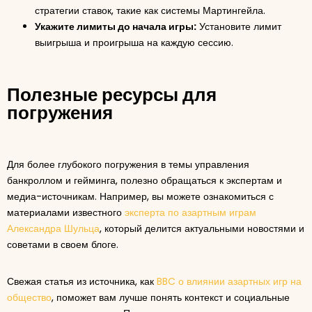
стратегии ставок, такие как системы Мартингейла.
Укажите лимиты до начала игры:
Установите лимит
выигрыша и проигрыша на каждую сессию.
Полезные ресурсы для
погружения
Для более глубокого погружения в темы управления
банкроллом и гейминга, полезно обращаться к экспертам и
медиа-источникам. Например, вы можете ознакомиться с
материалами известного
эксперта по азартным играм
Александра Шульца
, который делится актуальными новостями и
советами в своем блоге.
Свежая статья из источника, как
BBC о влиянии азартных игр на
общество
, поможет вам лучше понять контекст и социальные