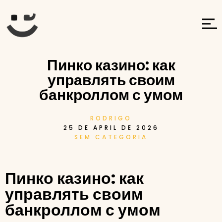
Пинко казино: как
управлять своим
банкроллом с умом
RODRIGO
25 DE APRIL DE 2026
SEM CATEGORIA
Пинко казино: как
управлять своим
банкроллом с умом