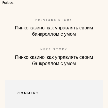
Forbes.
PREVIOUS STORY
Пинко казино: как управлять своим
банкроллом с умом
NEXT STORY
Пинко казино: как управлять своим
банкроллом с умом
COMMENT