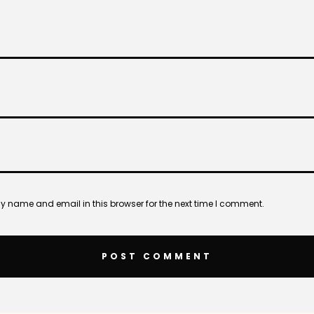
 name and email in this browser for the next time I comment.