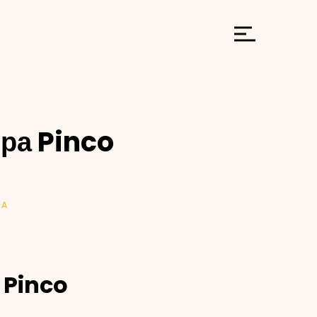
ра Pinco
IA
 Pinco