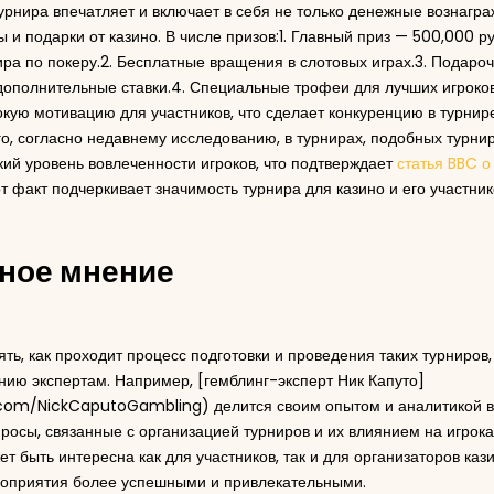
рнира впечатляет и включает в себя не только денежные вознагра
 и подарки от казино. В числе призов:1. Главный приз — 500,000 р
ра по покеру.2. Бесплатные вращения в слотовых играх.3. Подаро
дополнительные ставки.4. Специальные трофеи для лучших игроко
кую мотивацию для участников, что сделает конкуренцию в турнир
го, согласно недавнему исследованию, в турнирах, подобных турни
ий уровень вовлеченности игроков, что подтверждает
статья BBC о
от факт подчеркивает значимость турнира для казино и его участник
ное мнение
ть, как проходит процесс подготовки и проведения таких турниров,
нию экспертам. Например, [гемблинг-эксперт Ник Капуто]
r.com/NickCaputoGambling) делится своим опытом и аналитикой в
росы, связанные с организацией турниров и их влиянием на игрока 
ет быть интересна как для участников, так и для организаторов ка
роприятия более успешными и привлекательными.