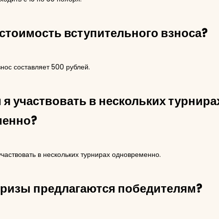
 стоимость вступительного взноса?
нос составляет 500 рублей.
и я участвовать в нескольких турнира
менно?
 участвовать в нескольких турнирах одновременно.
 призы предлагаются победителям?