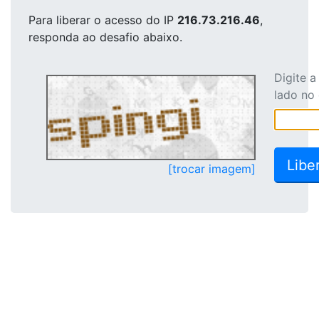
Para liberar o acesso
do IP
216.73.216.46
,
responda ao desafio abaixo.
Digite 
lado no
[trocar imagem]