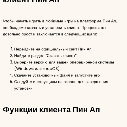
Чтобы начать играть в любимые игры на платформе Пин Ап,
необходимо скачать и установить клиент. Процесс этот
довольно прост и заключается в следующих шаги:
Перейдите на официальный сайт Пин Ап.
Найдите раздел “Скачать клиент”.
Выберите версию для вашей операционной системы
(Windows или macOS).
Скачайте установочный файл и запустите его.
Следуйте инструкциям на экране для завершения
установки.
Функции клиента Пин Ап