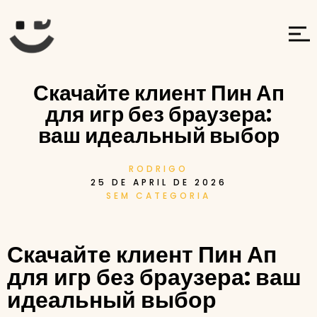
Скачайте клиент Пин Ап
для игр без браузера:
ваш идеальный выбор
RODRIGO
25 DE APRIL DE 2026
SEM CATEGORIA
Скачайте клиент Пин Ап
для игр без браузера: ваш
идеальный выбор