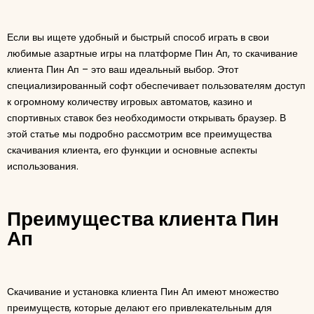
Если вы ищете удобный и быстрый способ играть в свои
любимые азартные игры на платформе Пин Ап, то скачивание
клиента Пин Ап – это ваш идеальный выбор. Этот
специализированный софт обеспечивает пользователям доступ
к огромному количеству игровых автоматов, казино и
спортивных ставок без необходимости открывать браузер. В
этой статье мы подробно рассмотрим все преимущества
скачивания клиента, его функции и основные аспекты
использования.
Преимущества клиента Пин
Ап
Скачивание и установка клиента Пин Ап имеют множество
преимуществ, которые делают его привлекательным для