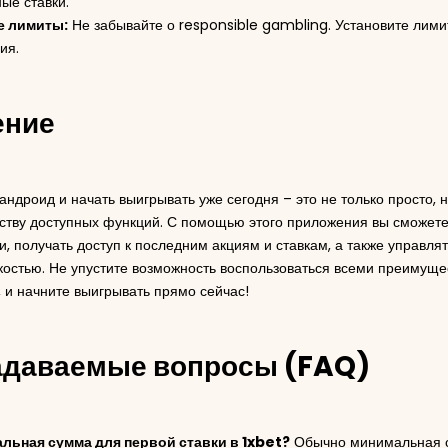
ые ставки.
е лимиты:
Не забывайте о responsible gambling. Установите лими
ия.
ение
 андроид и начать выигрывать уже сегодня – это не только просто, 
ству доступных функций. С помощью этого приложения вы сможет
, получать доступ к последним акциям и ставкам, а также управля
костью. Не упустите возможность воспользоваться всеми преимуще
, и начните выигрывать прямо сейчас!
адаваемые вопросы (FAQ)
альная сумма для первой ставки в 1xbet?
Обычно минимальная с