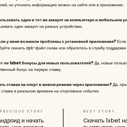
блей, но уточнить информацию можно на сайте или в приложении.
пользовать один и тот же аккаунт на компьютере и мобильном у
зовать один аккаунт на разных устройствах.
если у меня возникли проблемы с установкой приложения?
Если 
уйте скачать apk-файл снова или обратитесь в службу поддержки 
ет ли 1xbet бонусы для новых пользователей?
Да, новые пользо
твенный бонус на первую ставку.
лать ставки на спорт в живом режиме через приложение?
Да, пр
 ставки в реальном времени на спортивные события.
PREVIOUS STORY
NEXT STORY
андроид и начать
Скачать 1xbet н