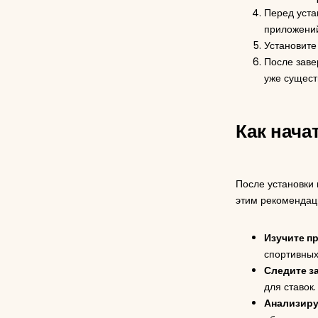
Перед уста
приложений
Установите
После заве
уже сущес
Как нача
После установки 
этим рекомендаци
Изучите п
спортивных
Следите з
для ставок.
Анализиру