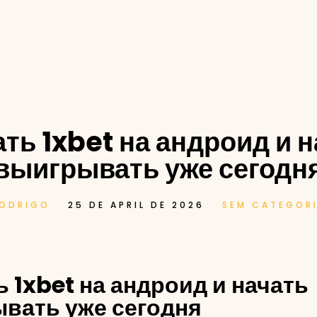
ть 1xbet на андроид и 
выигрывать уже сегодн
ODRIGO
25 DE APRIL DE 2026
SEM CATEGOR
ь 1xbet на андроид и начать
вать уже сегодня