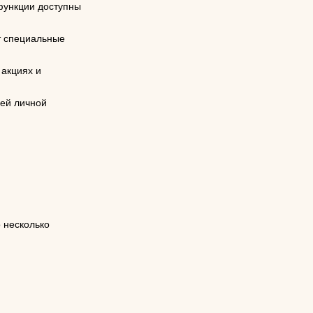
 функции доступны
т специальные
 акциях и
ей личной
 несколько