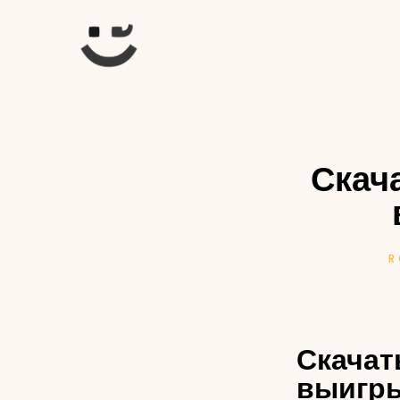
Скача
R
Скачат
выигры