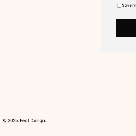
Save my
© 2025. Feat Design.