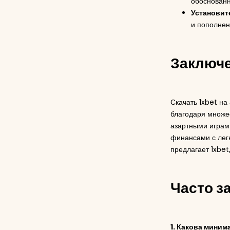
обоснованн
Установит
и пополнен
Заключ
Скачать 1xbet на
благодаря множе
азартными играми
финансами с лег
предлагает 1xbet
Часто з
1. Какова миним