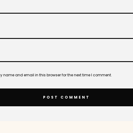
 name and email in this browser for the next time I comment.