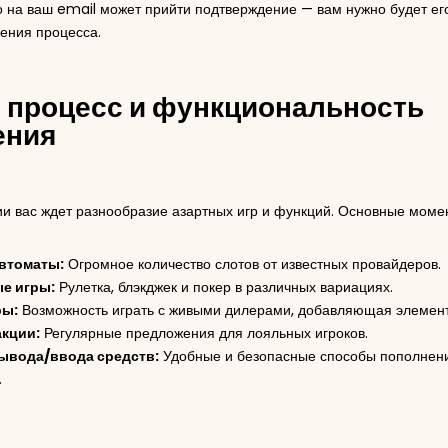
о на ваш email может прийти подтверждение — вам нужно будет ег
ения процесса.
 процесс и функциональность
ения
ии вас ждет разнообразие азартных игр и функций. Основные моме
втоматы:
Огромное количество слотов от известных провайдеров.
е игры:
Рулетка, блэкджек и покер в различных вариациях.
ры:
Возможность играть с живыми дилерами, добавляющая элемент
акции:
Регулярные предложения для лояльных игроков.
ывода/ввода средств:
Удобные и безопасные способы пополнени
.