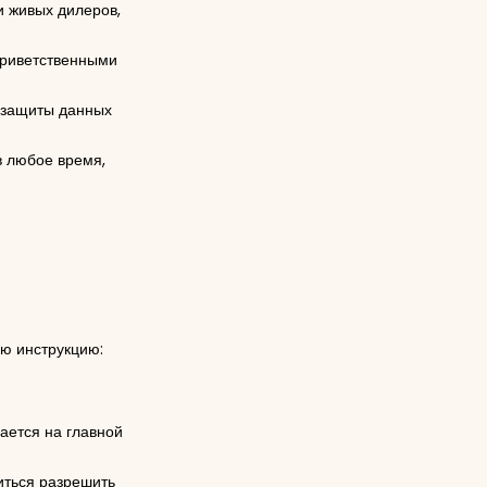
и живых дилеров,
приветственными
 защиты данных
в любое время,
ую инструкцию:
ается на главной
иться разрешить