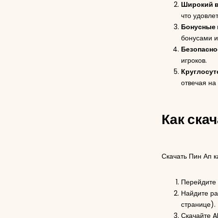
Широкий в
что удовле
Бонусные 
бонусами и
Безопасно
игроков.
Круглосут
отвечая на
Как ска
Скачать Пин Ап к
Перейдите 
Найдите ра
странице).
Скачайте A