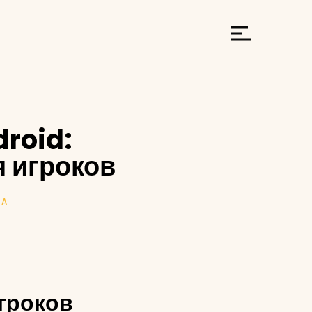
droid:
я игроков
IA
гроков