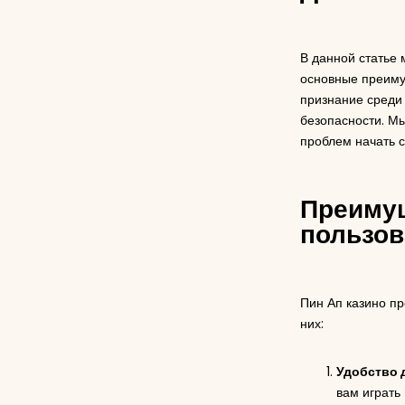
В данной статье 
основные преимущ
признание среди
безопасности. Мы
проблем начать с
Преимущ
пользов
Пин Ап казино п
них:
Удобство 
вам играть