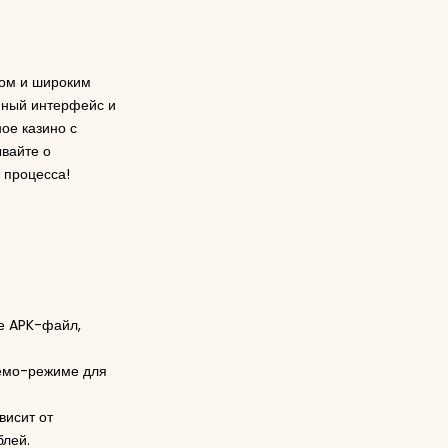
пом и широким
нный интерфейс и
ое казино с
ывайте о
 процесса!
те APK-файл,
демо-режиме для
исит от
блей.