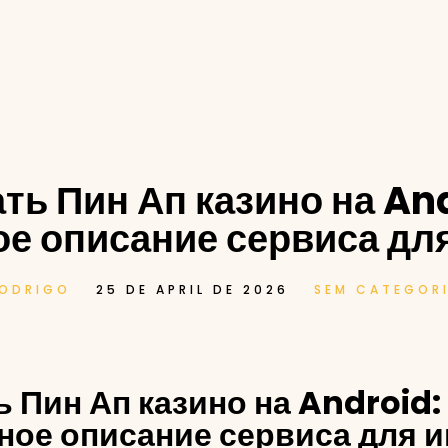
ть Пин Ап казино на An
е описание сервиса дл
ODRIGO
25 DE APRIL DE 2026
SEM CATEGOR
ь Пин Ап казино на Android:
ное описание сервиса для и