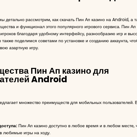
мы детально рассмотрим, как скачать Пин Ап казино на Android, а 
ества и функционал этого популярного игрового сервиса. Пин Ап
 игроков благодаря удобному интерфейсу, разнообразию игр и выс
 также поделимся советами по установке и созданию аккаунта, что
вою азартную игру.
ества Пин Ап казино для
ателей Android
редлагает множество преимуществ для мобильных пользователей. В
доступа:
Пин Ап казино доступно в любое время и в любом месте, 
 в любимые игры на ходу.