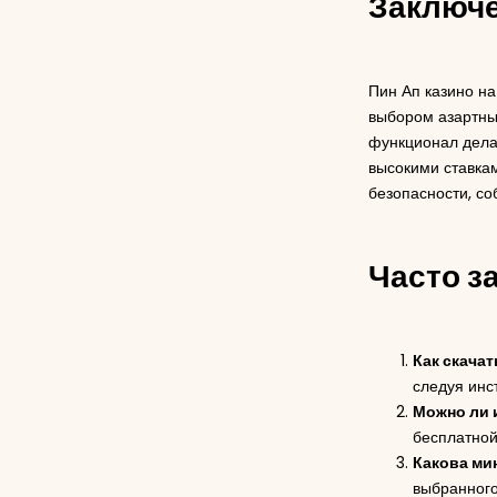
Заключ
Пин Ап казино н
выбором азартны
функционал дела
высокими ставкам
безопасности, со
Часто з
Как скачат
следуя инс
Можно ли и
бесплатной
Какова ми
выбранного