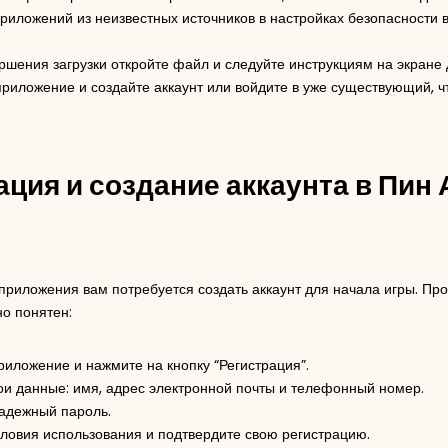
приложений из неизвестных источников в настройках безопасности 
ршения загрузки откройте файл и следуйте инструкциям на экране 
приложение и создайте аккаунт или войдите в уже существующий, ч
ация и создание аккаунта в Пин 
приложения вам потребуется создать аккаунт для начала игры. Пр
но понятен:
риложение и нажмите на кнопку “Регистрация”.
ои данные: имя, адрес электронной почты и телефонный номер.
адежный пароль.
ловия использования и подтвердите свою регистрацию.