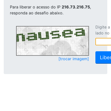
Para liberar o acesso
do IP
216.73.216.75
,
responda ao desafio abaixo.
Digite 
lado no
[trocar imagem]