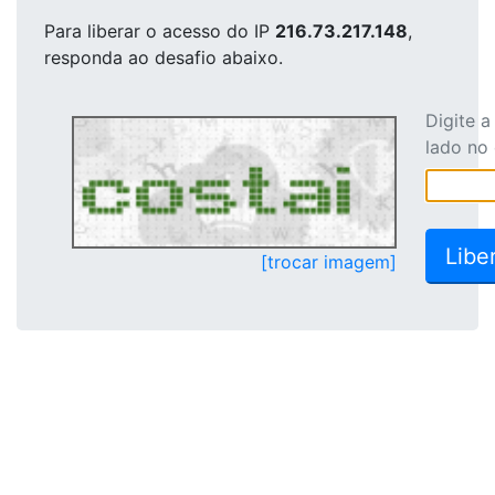
Para liberar o acesso
do IP
216.73.217.148
,
responda ao desafio abaixo.
Digite 
lado no
[trocar imagem]