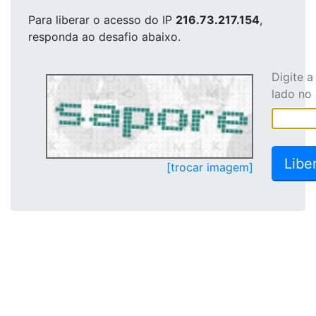
Para liberar o acesso
do IP
216.73.217.154
,
responda ao desafio abaixo.
Digite 
lado no
[trocar imagem]