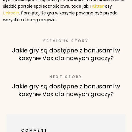
śledzić portale społecznościowe, takie jak
Twitter
czy
LinkedIn
. Pamiętaj, że gra w kasynie powinna być przede
wszystkim formą rozrywki!
PREVIOUS STORY
Jakie gry są dostępne z bonusami w
kasynie Vox dla nowych graczy?
NEXT STORY
Jakie gry są dostępne z bonusami w
kasynie Vox dla nowych graczy?
COMMENT