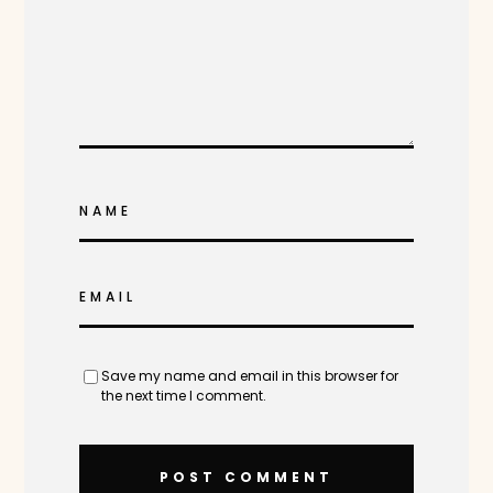
NAME
EMAIL
Save my name and email in this browser for
the next time I comment.