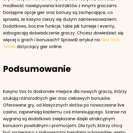
możliwość nawiązywania kontaktów z innymi graczami.
Dostępne opcje gier oraz bonusy są zachęcające, co
sprawia, że kasyno cieszy się dużym zainteresowaniem.
Dodatkowo, boczne funkcje, takie jak turnieje i eventy,
wzbogacają doświadczenie graczy. Chcesz dowiedzieć się
więcej o grach i bonusach? Sprawdź artykuł na
New York
Times
dotyczący gier online.
Podsumowanie
Kasyno Vox to doskonałe miejsce dla nowych graczy, którzy
szukają różnorodnych gier oraz ciekawych bonusów.
Oferowane gry, od klasycznych slotów po nowoczesne live
casino, zapewniają każdemu coś interesującego. Szanse na
wygraną są dodatkowo zwiększane dzięki atrakcyjnym
bonusom powitalnym i promocjom. Dla tych, którzy chcą
być na bieżąco z najnowszymi trendami w hazardzie, warto