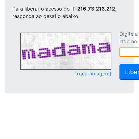
Para liberar o acesso
do IP
216.73.216.212
,
responda ao desafio abaixo.
Digite 
lado no
[trocar imagem]