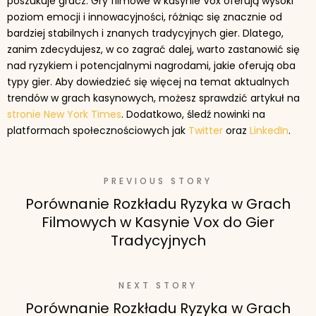
poszukuje gracz. Gry filmowe w kasynie Vox oferują wysoki
poziom emocji i innowacyjności, różniąc się znacznie od
bardziej stabilnych i znanych tradycyjnych gier. Dlatego,
zanim zdecydujesz, w co zagrać dalej, warto zastanowić się
nad ryzykiem i potencjalnymi nagrodami, jakie oferują oba
typy gier. Aby dowiedzieć się więcej na temat aktualnych
trendów w grach kasynowych, możesz sprawdzić artykuł na
stronie New York Times
. Dodatkowo, śledź nowinki na
platformach społecznościowych jak
Twitter
oraz
LinkedIn
.
PREVIOUS STORY
Porównanie Rozkładu Ryzyka w Grach
Filmowych w Kasynie Vox do Gier
Tradycyjnych
NEXT STORY
Porównanie Rozkładu Ryzyka w Grach