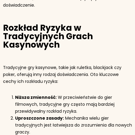
doświadczenie.
Rozkład Ryzyka w
Tradycyjnych Grach
Kasynowych
Tradycyjne gry kasynowe, takie jak ruletka, blackjack czy
poker, oferują inny rodzaj doświadczenia. Oto kluczowe
cechy ich rozkładu ryzyka:
Niższa zmienność:
W przeciwieństwie do gier
filmowych, tradycyjne gry często mają bardziej
przewidywalny rozkład ryzyka.
Uproszczone zasady:
Mechanika wielu gier
tradycyjnych jest łatwiejsza do zrozumienia dla nowych
graczy.