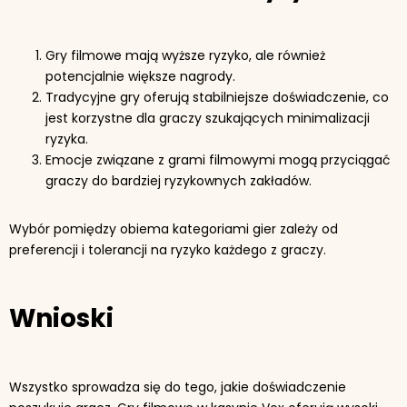
Gry filmowe mają wyższe ryzyko, ale również
potencjalnie większe nagrody.
Tradycyjne gry oferują stabilniejsze doświadczenie, co
jest korzystne dla graczy szukających minimalizacji
ryzyka.
Emocje związane z grami filmowymi mogą przyciągać
graczy do bardziej ryzykownych zakładów.
Wybór pomiędzy obiema kategoriami gier zależy od
preferencji i tolerancji na ryzyko każdego z graczy.
Wnioski
Wszystko sprowadza się do tego, jakie doświadczenie