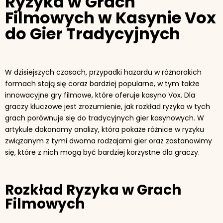
Ryzyka w Grach
Filmowych w Kasynie Vox
do Gier Tradycyjnych
W dzisiejszych czasach, przypadki hazardu w różnorakich
formach stają się coraz bardziej popularne, w tym także
innowacyjne gry filmowe, które oferuje kasyno Vox. Dla
graczy kluczowe jest zrozumienie, jak rozkład ryzyka w tych
grach porównuje się do tradycyjnych gier kasynowych. W
artykule dokonamy analizy, która pokaże różnice w ryzyku
związanym z tymi dwoma rodzajami gier oraz zastanowimy
się, które z nich mogą być bardziej korzystne dla graczy.
Rozkład Ryzyka w Grach
Filmowych