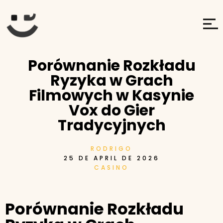
Porównanie Rozkładu
Ryzyka w Grach
Filmowych w Kasynie
Vox do Gier
Tradycyjnych
RODRIGO
25 DE APRIL DE 2026
CASINO
Porównanie Rozkładu