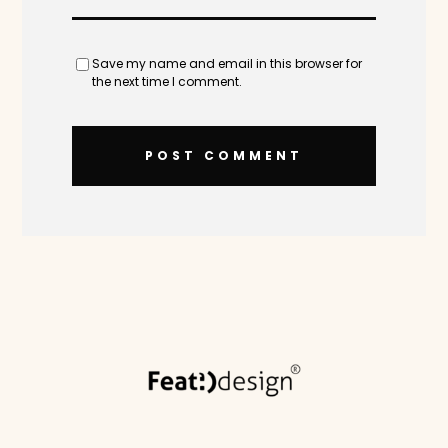
Save my name and email in this browser for
the next time I comment.