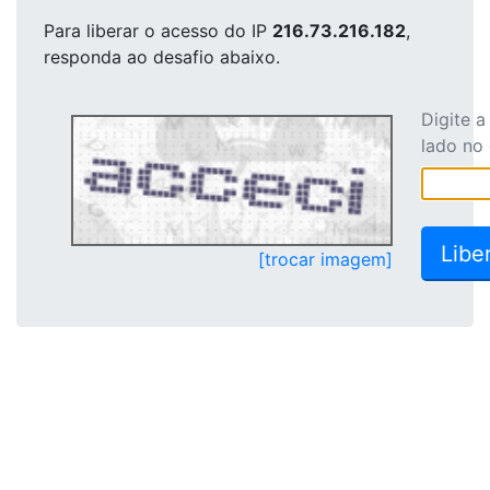
Para liberar o acesso
do IP
216.73.216.182
,
responda ao desafio abaixo.
Digite 
lado no
[trocar imagem]