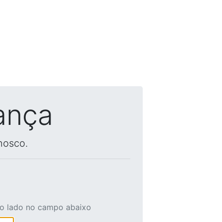
ança
nosco.
ao lado no campo abaixo