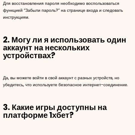
Для восстановления пароля необходимо воспользоваться
функцией “Забыли пароль?” на странице входа и следовать
инструкциям.
2. Могу ли я использовать один
аккаунт на нескольких
устройствах?
Да, вы можете войти в свой аккаунт с разных устройств, но
убедитесь, что используете безопасное интернет-соединение.
3. Какие игры доступны на
платформе 1хбет?