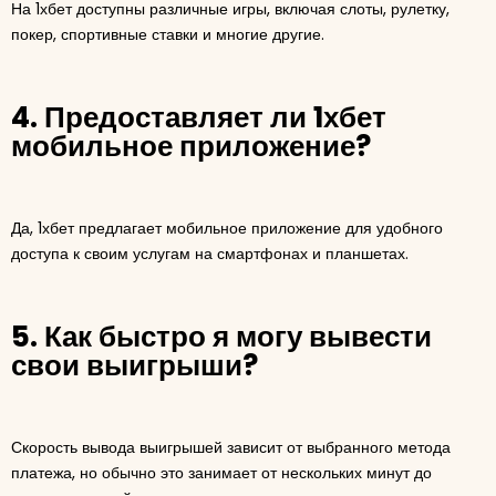
На 1хбет доступны различные игры, включая слоты, рулетку,
покер, спортивные ставки и многие другие.
4. Предоставляет ли 1хбет
мобильное приложение?
Да, 1хбет предлагает мобильное приложение для удобного
доступа к своим услугам на смартфонах и планшетах.
5. Как быстро я могу вывести
свои выигрыши?
Скорость вывода выигрышей зависит от выбранного метода
платежа, но обычно это занимает от нескольких минут до