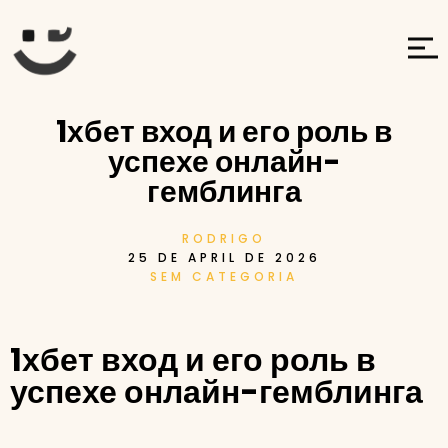
1хбет вход и его роль в
успехе онлайн-
гемблинга
RODRIGO
25 DE APRIL DE 2026
SEM CATEGORIA
1хбет вход и его роль в
успехе онлайн-гемблинга