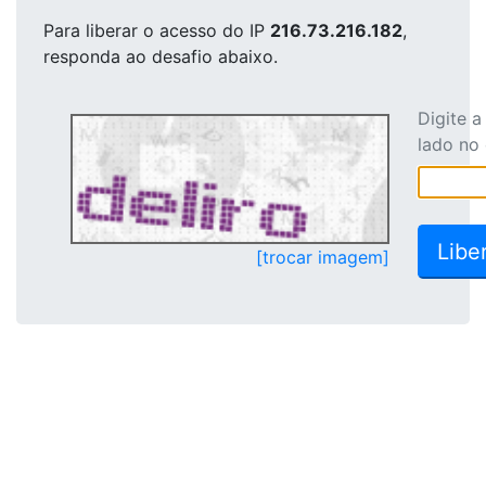
Para liberar o acesso
do IP
216.73.216.182
,
responda ao desafio abaixo.
Digite 
lado no
[trocar imagem]