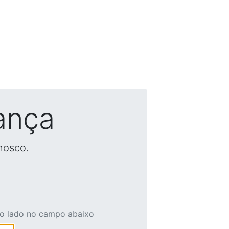
ança
nosco.
ao lado no campo abaixo