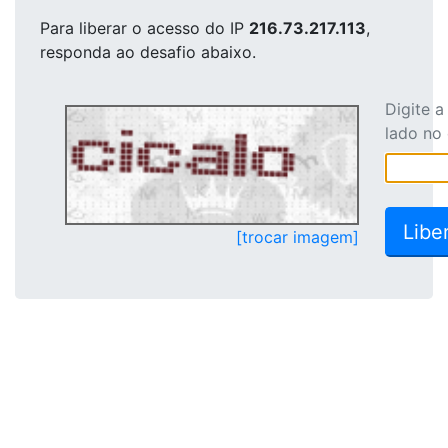
Para liberar o acesso
do IP
216.73.217.113
,
responda ao desafio abaixo.
Digite 
lado no
[trocar imagem]