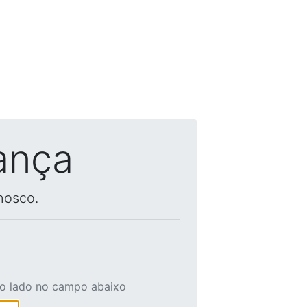
ança
nosco.
ao lado no campo abaixo