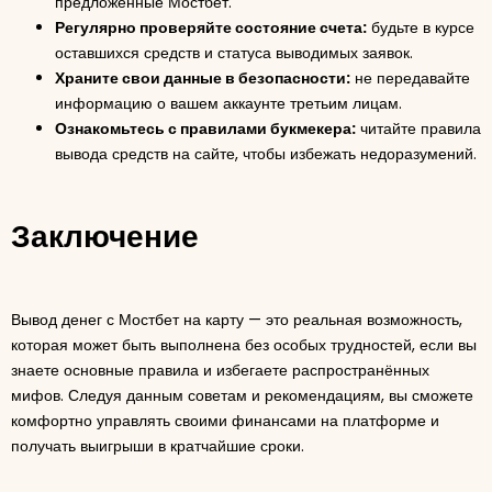
предложенные Мостбет.
Регулярно проверяйте состояние счета:
будьте в курсе
оставшихся средств и статуса выводимых заявок.
Храните свои данные в безопасности:
не передавайте
информацию о вашем аккаунте третьим лицам.
Ознакомьтесь с правилами букмекера:
читайте правила
вывода средств на сайте, чтобы избежать недоразумений.
Заключение
Вывод денег с Мостбет на карту — это реальная возможность,
которая может быть выполнена без особых трудностей, если вы
знаете основные правила и избегаете распространённых
мифов. Следуя данным советам и рекомендациям, вы сможете
комфортно управлять своими финансами на платформе и
получать выигрыши в кратчайшие сроки.