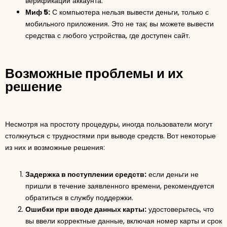
верификации аккаунта.
Миф 5:
С компьютера нельзя вывести деньги, только с
мобильного приложения. Это не так; вы можете вывести
средства с любого устройства, где доступен сайт.
Возможные проблемы и их
решение
Несмотря на простоту процедуры, иногда пользователи могут
столкнуться с трудностями при выводе средств. Вот некоторые
из них и возможные решения:
Задержка в поступлении средств:
если деньги не
пришли в течение заявленного времени, рекомендуется
обратиться в службу поддержки.
Ошибки при вводе данных карты:
удостоверьтесь, что
вы ввели корректные данные, включая номер карты и срок