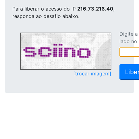
Para liberar o acesso
do IP
216.73.216.40
,
responda ao desafio abaixo.
Digite 
lado no
[trocar imagem]