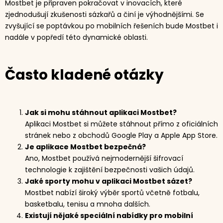
Mostbet je připraven pokračovat v inovacích, které
zjednodušují zkušenosti sázkařů a činí je výhodnějšími. Se
zvyšující se poptávkou po mobilních řešeních bude Mostbet i
nadále v popředí této dynamické oblasti.
Často kladené otázky
Jak si mohu stáhnout aplikaci Mostbet?
Aplikaci Mostbet si můžete stáhnout přímo z oficiálních
stránek nebo z obchodů Google Play a Apple App Store.
Je aplikace Mostbet bezpečná?
Ano, Mostbet používá nejmodernější šifrovací
technologie k zajištění bezpečnosti vašich údajů.
Jaké sporty mohu v aplikaci Mostbet sázet?
Mostbet nabízí široký výběr sportů včetně fotbalu,
basketbalu, tenisu a mnoha dalších.
Existují nějaké speciální nabídky pro mobilní