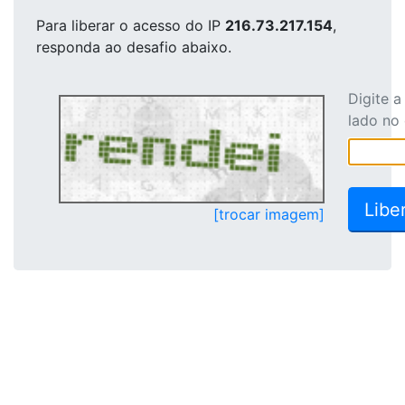
Para liberar o acesso
do IP
216.73.217.154
,
responda ao desafio abaixo.
Digite 
lado no
[trocar imagem]