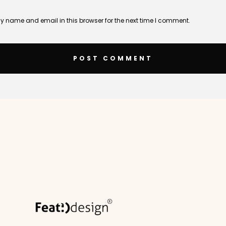
 name and email in this browser for the next time I comment.