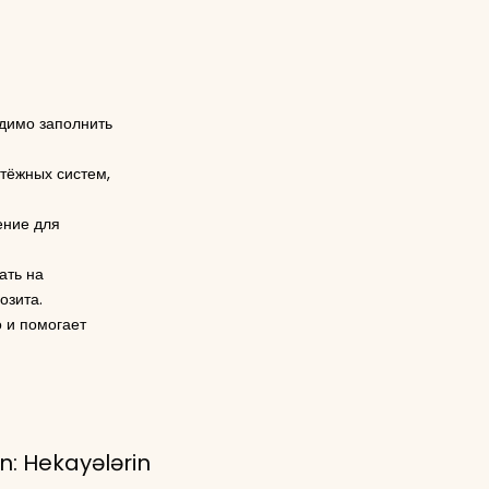
димо заполнить
тёжных систем,
ение для
ать на
озита.
 и помогает
n: Hekayələrin