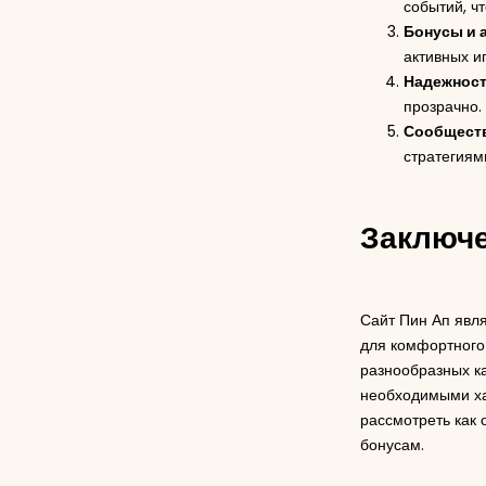
событий, ч
Бонусы и 
активных иг
Надежност
прозрачно.
Сообщест
стратегиям
Заключ
Сайт Пин Ап явл
для комфортного
разнообразных ка
необходимыми ха
рассмотреть как 
бонусам.