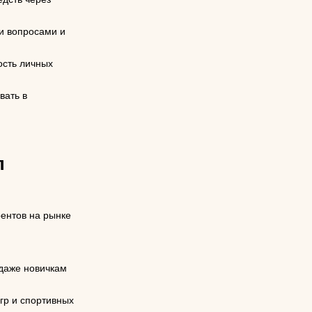
и вопросами и
сть личных
вать в
п
ентов на рынке
 даже новичкам
гр и спортивных