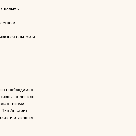
я новых и
честно и
иваться опытом и
все необходимое
тивных ставок до
ладает всеми
 Пин Ап стоит
ности и отличным