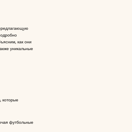
 предлагающую
подробно
ъясним, как они
также уникальные
, которые
лючая футбольные