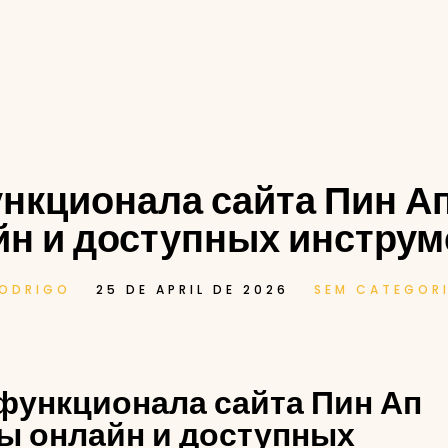
нкционала сайта Пин А
йн и доступных инструм
ODRIGO
25 DE APRIL DE 2026
SEM CATEGOR
функционала сайта Пин Ап
ы онлайн и доступных