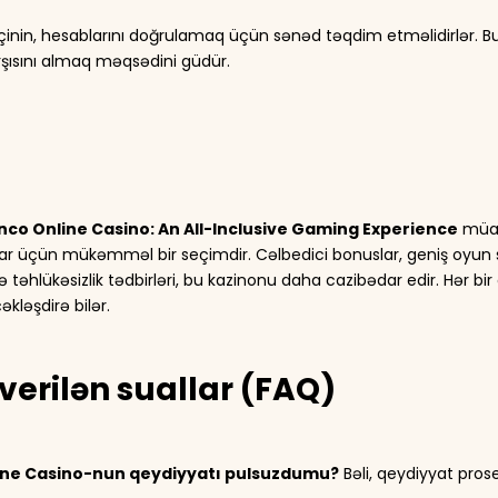
nin, hesablarını doğrulamaq üçün sənəd təqdim etməlidirlər. Bu
arşısını almaq məqsədini güdür.
nco Online Casino: An All-Inclusive Gaming Experience
müas
ar üçün mükəmməl bir seçimdir. Cəlbedici bonuslar, geniş oyun 
 təhlükəsizlik tədbirləri, bu kazinonu daha cazibədar edir. Hər b
əkləşdirə bilər.
verilən suallar (FAQ)
ine Casino-nun qeydiyyatı pulsuzdumu?
Bəli, qeydiyyat pro