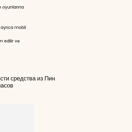
o oyunlarına
ə ayrıca mobil
 edilir və
сти средства из Пин
часов