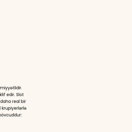
iyyətlidir.
if edir. Slot
 daha real bir
krupiyerlərlə
övcuddur: