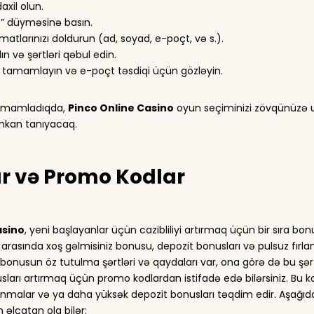
xil olun.
” düyməsinə basın.
atlarınızı doldurun (ad, soyad, e-poçt, və s.).
ın və şərtləri qəbul edin.
 tamamlayın və e-poçt təsdiqi üçün gözləyin.
tamamladıqda,
Pinco Online Casino
oyun seçiminizi zövqünüzə 
mkan tanıyacaq.
r və Promo Kodlar
asino
, yeni başlayanlar üçün cazibliliyi artırmaq üçün bir sıra bo
r arasında xoş gəlmisiniz bonusu, depozit bonusları və pulsuz fırl
onusun öz tutulma şərtləri və qaydaları var, ona görə də bu şər
ları artırmaq üçün promo kodlardan istifadə edə bilərsiniz. Bu k
lanmalar və ya daha yüksək depozit bonusları təqdim edir. Aşağıda
n əlçatan ola bilər: