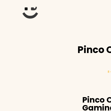
Pinco 
R
Pinco O
Gaming