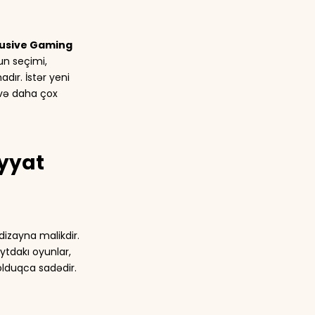
clusive Gaming
un seçimi,
dır. İstər yeni
 və daha çox
iyyat
 dizayna malikdir.
ytdakı oyunlar,
olduqca sadədir.