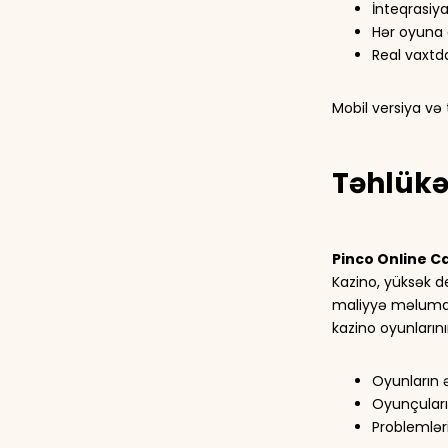
İnteqrasiya
Hər oyuna 
Real vaxtda
Mobil versiya və t
Təhlükəs
Pinco Online C
Kazino, yüksək de
maliyyə məlumatl
kazino oyunlarını
Oyunların ə
Oyunçular
Problemlər