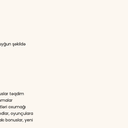
uyğun şəkildə
nuslar təqdim
anmalar
tləri oxumağı
odlar, oyunçulara
kı bonuslar, yeni