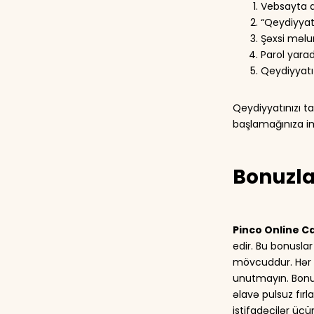
Vebsayta da
“Qeydiyyat
Şəxsi məlum
Parol yarad
Qeydiyyatı
Qeydiyyatınızı 
başlamağınıza i
Bonuzla
Pinco Online C
edir. Bu bonusla
mövcuddur. Hər b
unutmayın. Bonus
əlavə pulsuz fır
istifadəçilər üçü