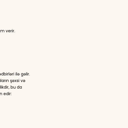
m verir.
irləri ilə gəlir.
ların şəxsi və
kdir, bu da
n edir: