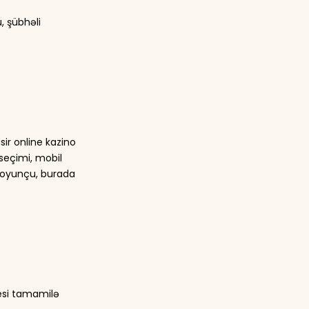
, şübhəli
ir online kazino
seçimi, mobil
ir oyunçu, burada
sesi tamamilə