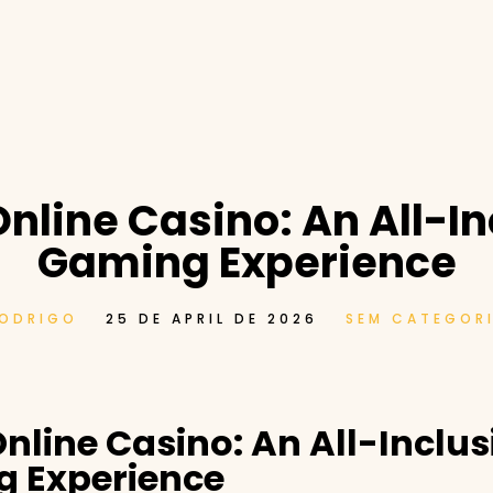
Online Casino: An All-In
Gaming Experience
ODRIGO
25 DE APRIL DE 2026
SEM CATEGOR
nline Casino: An All-Inclus
 Experience