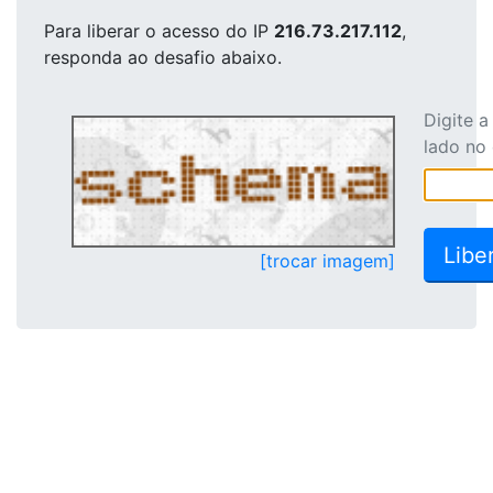
Para liberar o acesso
do IP
216.73.217.112
,
responda ao desafio abaixo.
Digite 
lado no
[trocar imagem]