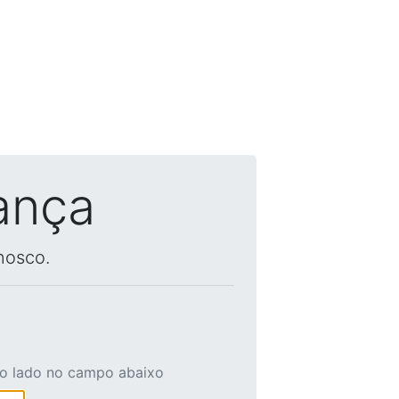
ança
nosco.
ao lado no campo abaixo