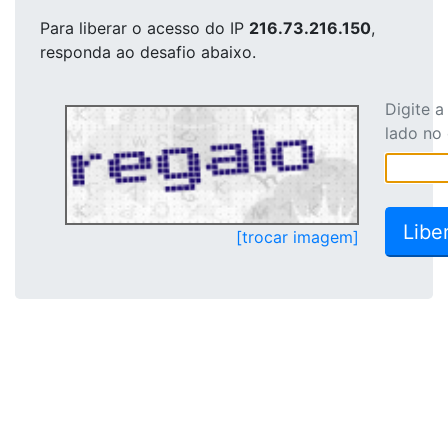
Para liberar o acesso
do IP
216.73.216.150
,
responda ao desafio abaixo.
Digite 
lado no
[trocar imagem]