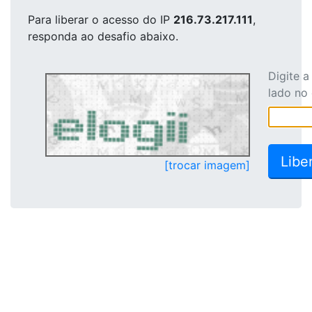
Para liberar o acesso
do IP
216.73.217.111
,
responda ao desafio abaixo.
Digite 
lado no
[trocar imagem]