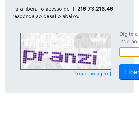
Para liberar o acesso
do IP
216.73.216.46
,
responda ao desafio abaixo.
Digite 
lado no
[trocar imagem]