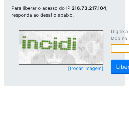
Para liberar o acesso
do IP
216.73.217.104
,
responda ao desafio abaixo.
Digite 
lado no
[trocar imagem]