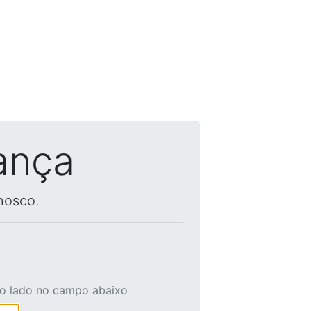
ança
nosco.
ao lado no campo abaixo