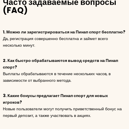
Часто задаваемые вопросы
(FAQ)
1. Можно ли зарегистрироваться на Пинап спорт бесплатно?
Да, регистрация совершенно бесплатна и займет всего
несколько минут.
2. Как быстро обрабатываются вывод средств на Пинап
спорт?
Выплаты обрабатываются в течение нескольких часов, в
зависимости от выбранного метода.
3. Какие бонусы предлагает Пинап спорт для новых
игроков?
Новые пользователи могут получить приветственный бонус на
первый депозит, а также участвовать в акциях.