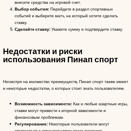
внесите средства на игровой счет.
Выбор события:
Перейдите в раздел спортивных
событий и выберите матч, на который хотите сделать
ставку.
Сделайте ставку:
Укажите сумму и подтвердите ставку.
Недостатки и риски
использования Пинап спорт
Несмотря на множество преимуществ, Пинап спорт также имеет
и некоторые недостатки, о которых стоит знать пользователям.
Возможность зависимости:
Как и любые азартные игры,
ставки могут привести к игорной зависимости и
финансовым проблемам.
Регулирование:
Некоторые пользователи могут
столкнуться с ограничениями из-за местного