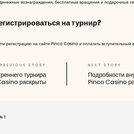
денежные вознаграждения, бесплатные вращения и подарочные с
регистрироваться на турнир?
и регистрацию на сайте Pinco Casino и оплатить вступительный в
PREVIOUS STORY
NEXT STORY
реннего турнира
Подробности вн
Casino раскрыты
Pinco Casino р
NT