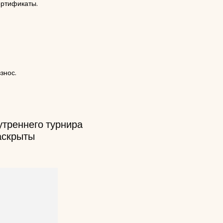
ертификаты.
знос.
утреннего турнира
аскрыты