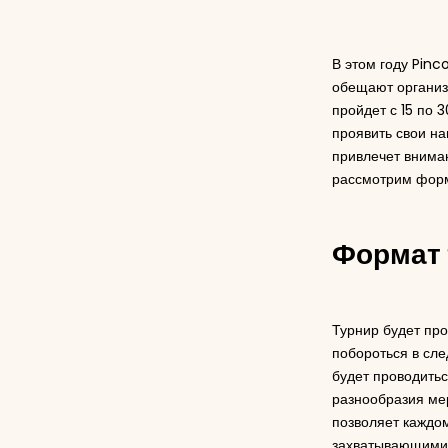
В этом году Pinc
обещают организ
пройдет с 15 по 
проявить свои на
привлечет вниман
рассмотрим форма
Формат 
Турнир будет пр
побороться в сле
будет проводить
разнообразия мер
позволяет каждо
захватывающими, 