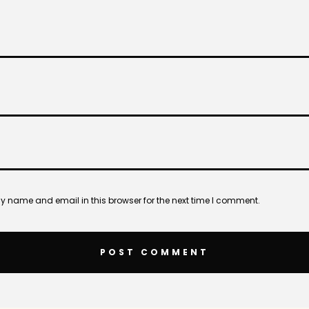
 name and email in this browser for the next time I comment.