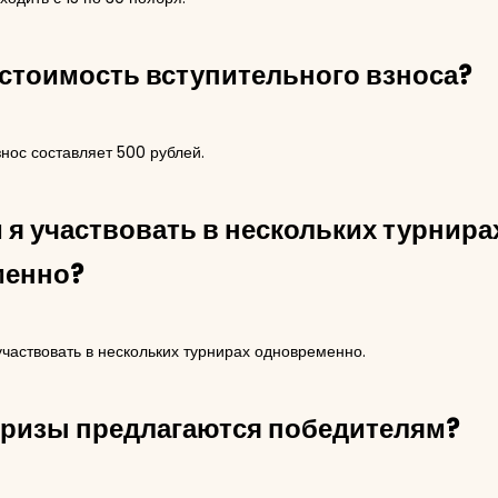
 стоимость вступительного взноса?
нос составляет 500 рублей.
и я участвовать в нескольких турнира
менно?
 участвовать в нескольких турнирах одновременно.
 призы предлагаются победителям?