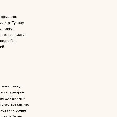
торый, как
х игр. Турнир
и смогут
это мероприятие
е подробно
ей.
тники смогут
 этих турниров
яет динамики и
 участвовать, что
внования более
урнира будет