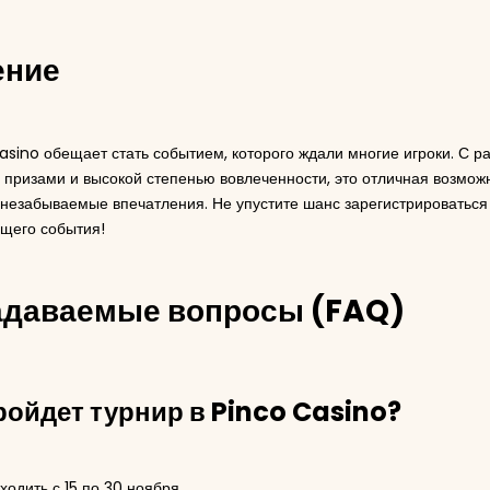
ение
asino обещает стать событием, которого ждали многие игроки. С р
призами и высокой степенью вовлеченности, это отличная возмож
 незабываемые впечатления. Не упустите шанс зарегистрироваться 
ющего события!
адаваемые вопросы (FAQ)
пройдет турнир в Pinco Casino?
ходить с 15 по 30 ноября.